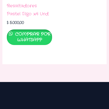
Resaltadores
Pastel Filgo x4 Und
$
5.000,00
COMPRAR POR
WHATSAPP