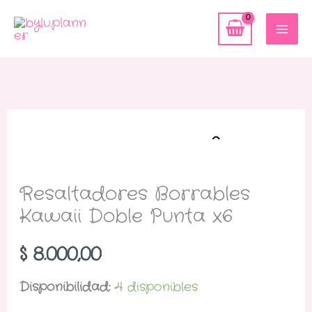
Ir
al
contenido
Resaltadores
Borrables
Kawaii
Resaltadores Borrables
Doble
Kawaii Doble Punta x6
Punta
x6
$
8.000,00
cantidad
Disponibilidad:
4 disponibles